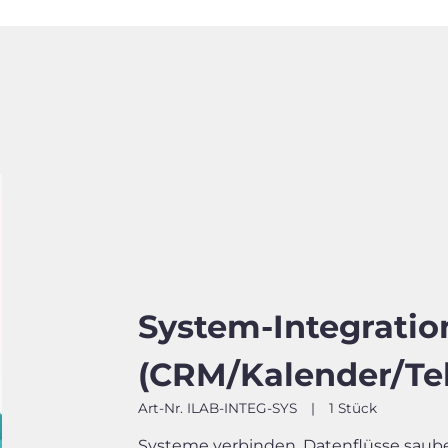
System-Integrati
(CRM/Kalender/Te
Art-Nr. ILAB-INTEG-SYS
|
1 Stück
Systeme verbinden, Datenflüsse saube