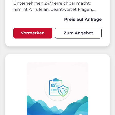
Unternehmen 24/7 erreichbar macht:
nimmt Anrufe an, beantwortet Fragen,
qualifiziert Anliegen, bucht Termine und
Preis auf Anfrage
startet Prozesse – individuell auf Ihre
Abläufe, Systeme und Tonalität angepasst.
Vormerken
Zum Angebot