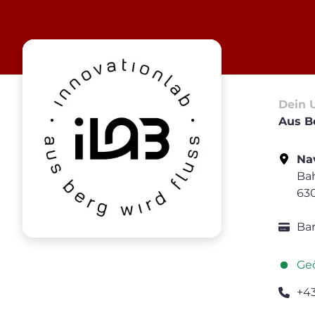
Dein 
Aus B
Nav
Bah
63
Bar
Geö
+4