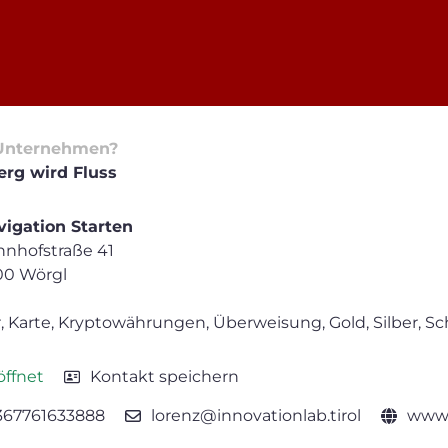
Unternehmen?
erg wird Fluss
igation Starten
nhofstraße 41
00 Wörgl
, Karte, Kryptowährungen, Überweisung, Gold, Silber, Sch
ffnet
Kontakt speichern
367761633888
lorenz@innovationlab.tirol
www.i