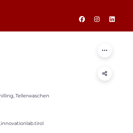
illing, Tellerwaschen
nnovationlab.tirol