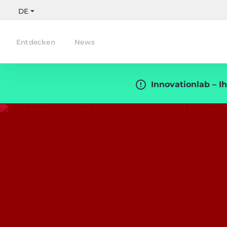
DE
Entdecken
News
Innovationlab – Ih