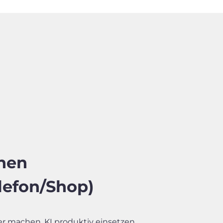
onen
lefon/Shop)
r machen, KI produktiv einsetzen.