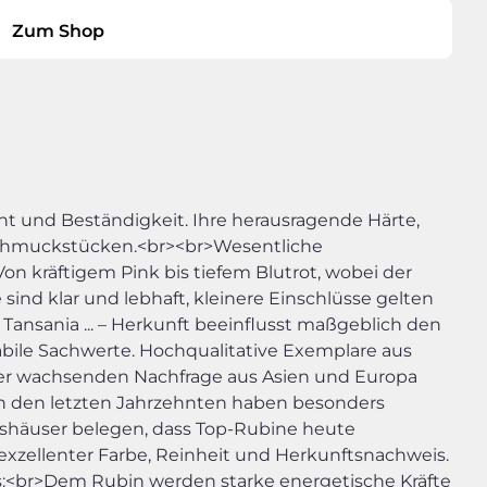
Zum Shop
ht und Beständigkeit. Ihre herausragende Härte,
 Schmuckstücken.<br><br>Wesentliche
on kräftigem Pink bis tiefem Blutrot, wobei der
nd klar und lebhaft, kleinere Einschlüsse gelten
ansania ... – Herkunft beeinflusst maßgeblich den
abile Sachwerte. Hochqualitative Exemplare aus
 der wachsenden Nachfrage aus Asien und Europa
>In den letzten Jahrzehnten haben besonders
nshäuser belegen, dass Top-Rubine heute
 exzellenter Farbe, Reinheit und Herkunftsnachweis.
s:<br>Dem Rubin werden starke energetische Kräfte