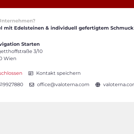
Unternehmen?
l mit Edelsteinen & individuell gefertigtem Schmuck
igation Starten
etthoffstraße 3/10
10 Wien
schlossen
Kontakt speichern
319927880
office@valoterna.com
valoterna.c