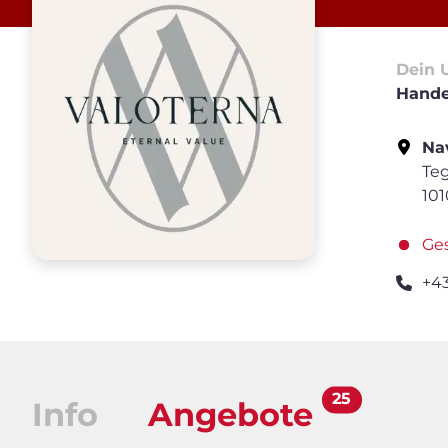
Dein 
Hande
Nav
Teg
10
Ge
+4
25
Info
Angebote