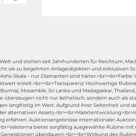
 Welt und stehen seit Jahrhunderten für Reichtum, Mac
 macht sie zu begehrten Anlageobjekten und exklusiven
Mohs-Skala – nur Diamanten sind härter.<br><br>Farbe: V
ert erzielt.<br><br>Transparenz: Hochwertige Rubine si
urma), Mosambik, Sri Lanka und Madagaskar, Thailand, T
 überzeugen nicht nur ästhetisch, sondern auch als st
en langfristig im Wert. Aufgrund ihrer Seltenheit und
 der alternativen Assets.<br><br>Marktentwicklung:<br
g erfahren. Auktionsergebnisse internationaler Auktio
:<br>Valoterna bietet sorgfältig ausgewählte Rubine mit
ie Generationen überdauern.<br><br>Wirkung des Rubin