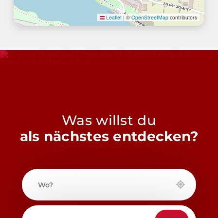
Leaflet
|
©
OpenStreetMap
contributors
Was willst du
als nächstes entdecken?
Wo?