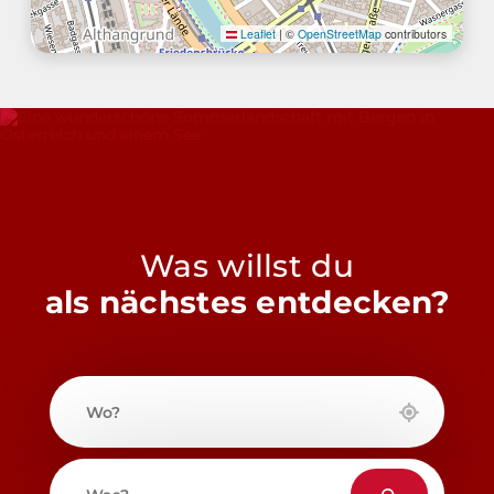
Leaflet
|
©
OpenStreetMap
contributors
Was willst du
als nächstes entdecken?
Wo?