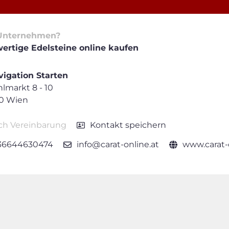
Unternehmen?
ertige Edelsteine online kaufen
igation Starten
lmarkt 8 - 10
10 Wien
ch Vereinbarung
Kontakt speichern
36644630474
info@carat-online.at
www.carat-o