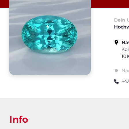
Dein 
Hochw
Nav
Koh
10
Na
+4
Info