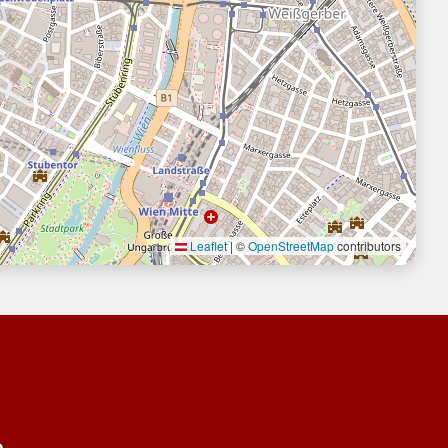
Leaflet
|
©
OpenStreetMap
contributors