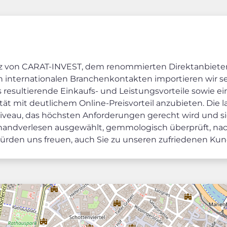
nz von CARAT-INVEST, dem renommierten Direktanbieter 
n internationalen Branchenkontakten importieren wir sei
 resultierende Einkaufs- und Leistungsvorteile sowie e
ität mit deutlichem Online-Preisvorteil anzubieten. Die
sniveau, das höchsten Anforderungen gerecht wird und s
 handverlesen ausgewählt, gemmologisch überprüft, nac
würden uns freuen, auch Sie zu unseren zufriedenen Kun