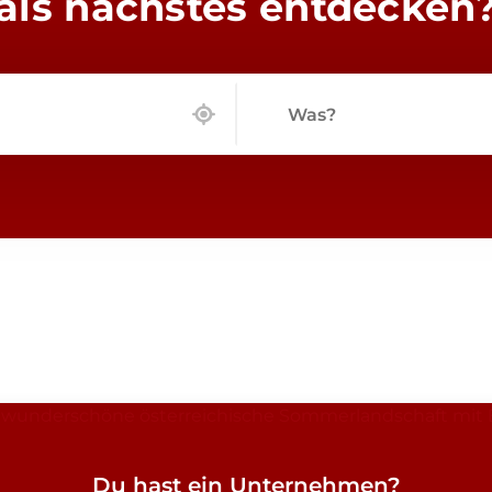
als nächstes entdecken
Was?
Du hast ein Unternehmen?