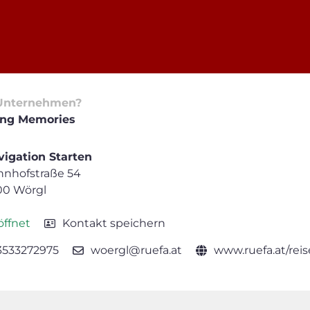
Unternehmen?
ing Memories
igation Starten
hnhofstraße 54
00 Wörgl
ffnet
Kontakt speichern
3533272975
woergl@ruefa.at
www.ruefa.at/reis