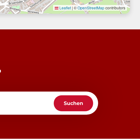
Leaflet
|
©
OpenStreetMap
contributors
?
Suchen