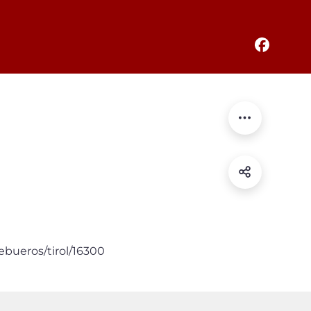
ebueros/tirol/16300