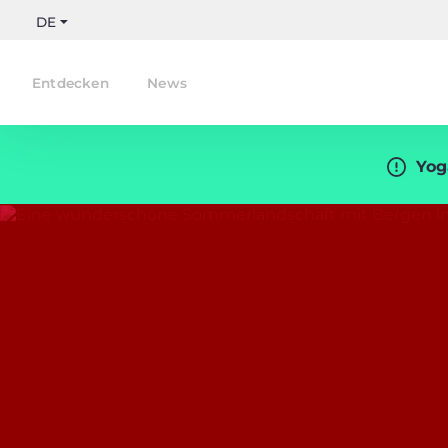
DE
Entdecken
News
Yog