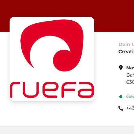
Dein 
Creat
Nav
Ba
63
Geö
+4