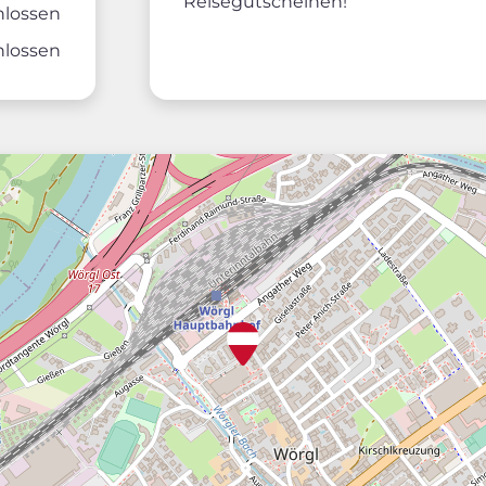
Reisegutscheinen!
hlossen
hlossen