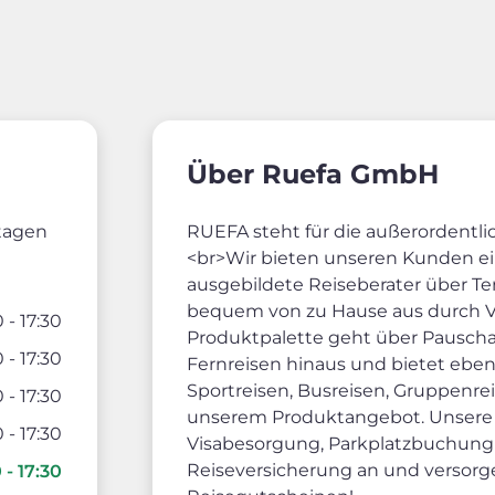
Über Ruefa GmbH
rtagen
RUEFA steht für die außerordentli
<br>Wir bieten unseren Kunden ein
ausgebildete Reiseberater über T
bequem von zu Hause aus durch 
 - 17:30
Produktpalette geht über Pauschalr
 - 17:30
Fernreisen hinaus und bietet eben
Sportreisen, Busreisen, Gruppenr
 - 17:30
unserem Produktangebot. Unsere Mi
 - 17:30
Visabesorgung, Parkplatzbuchung
Reiseversicherung an und versorge
 - 17:30