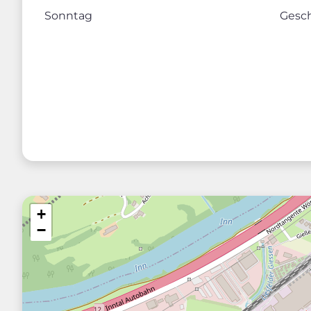
Sonntag
Gesc
+
−