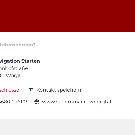
Unternehmen?
igation Starten
hnhofstraße
00 Wörgl
schlossen
Kontakt speichern
36801276105
www.bauernmarkt-woergl.at