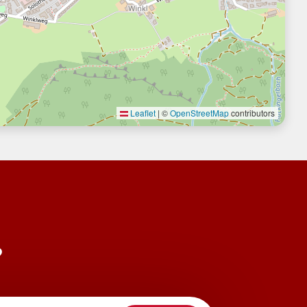
Leaflet
|
©
OpenStreetMap
contributors
?