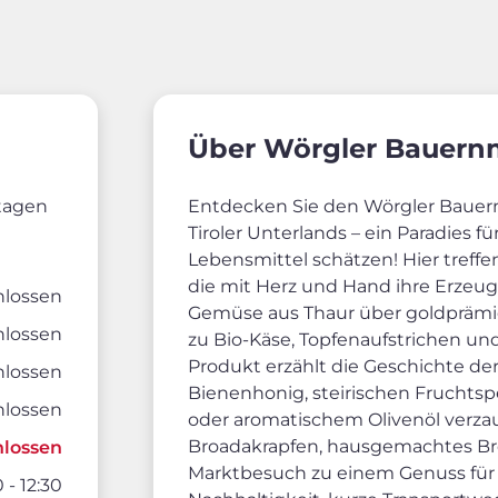
Über Wörgler Bauern
rtagen
Entdecken Sie den Wörgler Bauer
Tiroler Unterlands – ein Paradies fü
Lebensmittel schätzen! Hier treffe
die mit Herz und Hand ihre Erzeu
hlossen
Gemüse aus Thaur über goldprämier
hlossen
zu Bio-Käse, Topfenaufstrichen u
Produkt erzählt die Geschichte der 
hlossen
Bienenhonig, steirischen Fruchtsp
hlossen
oder aromatischem Olivenöl verza
Broadakrapfen, hausgemachtes Br
hlossen
Marktbesuch zu einem Genuss für a
 - 12:30