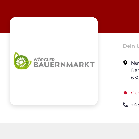
Dein 
Nav
Ba
63
Ge
+4