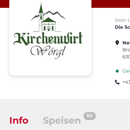
Dein 
Die Sc
Nav
Bri
63
Geö
+4
50
Info
Speisen