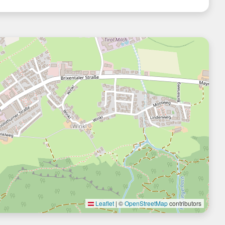
Leaflet
|
©
OpenStreetMap
contributors