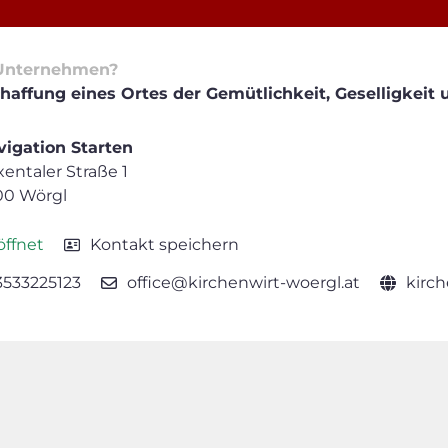
Unternehmen?
haffung eines Ortes der Gemütlichkeit, Geselligkeit 
igation Starten
xentaler Straße 1
00 Wörgl
ffnet
Kontakt speichern
3533225123
office@kirchenwirt-woergl.at
kirch