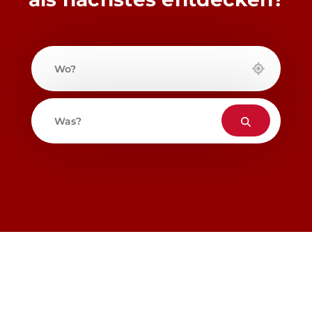
Wo?
Was?