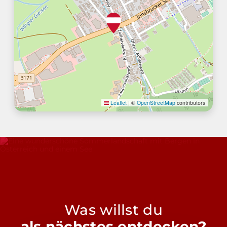
Leaflet
|
©
OpenStreetMap
contributors
Was willst du
als nächstes entdecken?