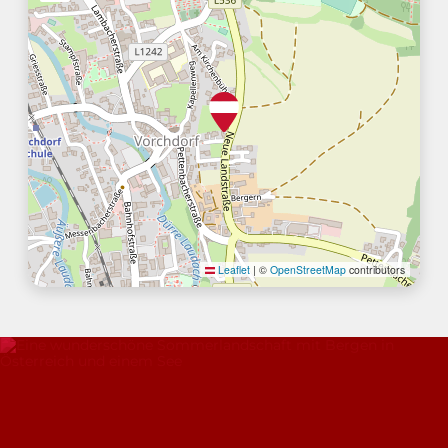
Leaflet
|
©
OpenStreetMap
contributors