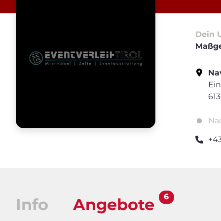
Dein 
Maßge
Nav
Ein
61
Na
+4
6
Info
Angebote