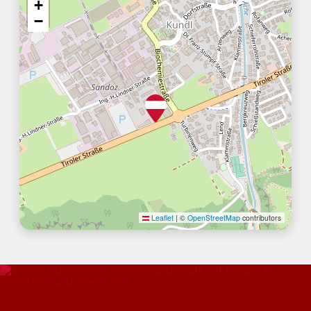
+
−
Leaflet
|
©
OpenStreetMap
contributors