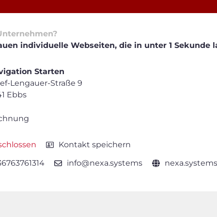
Unternehmen?
uen individuelle Webseiten, die in unter 1 Sekunde l
igation Starten
ef-Lengauer-Straße 9
41 Ebbs
chnung
schlossen
Kontakt speichern
36763761314
info@nexa.systems
nexa.system