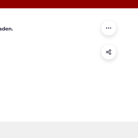
aden.
s