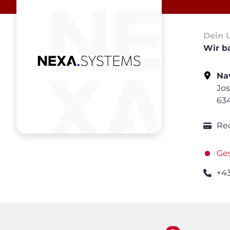
Dein 
Wir ba
Nav
Jos
63
Re
Ge
+4