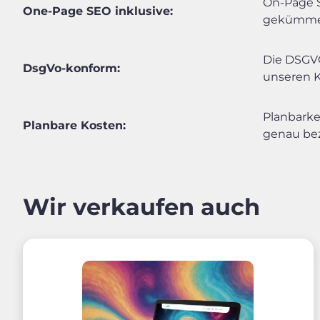
On-Page S
One-Page SEO inklusive:
gekümmer
Die DSGVO
DsgVo-konform:
unseren K
Planbarke
Planbare Kosten:
genau bez
Wir verkaufen auch