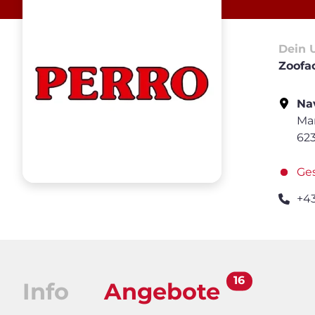
Dein 
Zoofa
Nav
Mar
623
Ge
+4
16
Info
Angebote