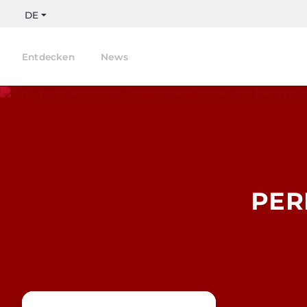
DE
Entdecken
News
PER