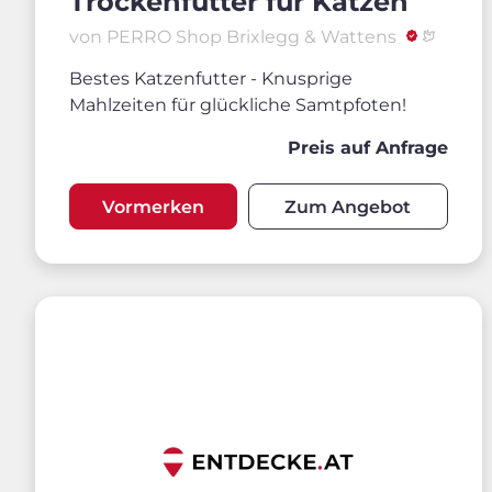
Trockenfutter für Katzen
von PERRO Shop Brixlegg & Wattens
Bestes Katzenfutter - Knusprige
Mahlzeiten für glückliche Samtpfoten!
Preis auf Anfrage
Vormerken
Zum Angebot