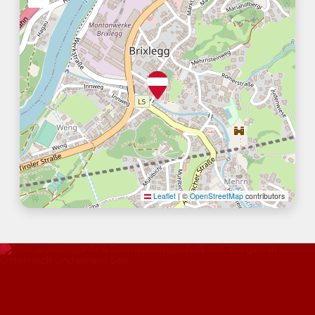
Leaflet
|
©
OpenStreetMap
contributors