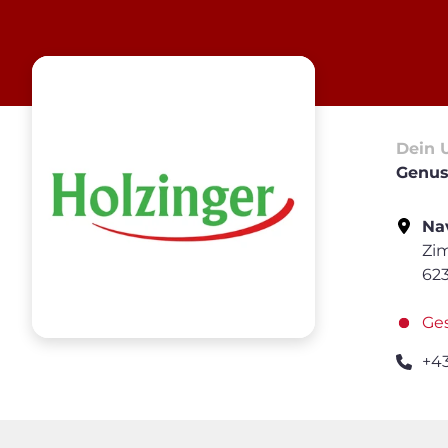
Dein 
Genus
Nav
Zi
623
Ge
+4