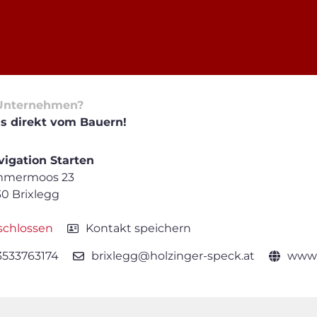
Unternehmen?
s direkt vom Bauern!
igation Starten
mmermoos 23
0 Brixlegg
schlossen
Kontakt speichern
3533763174
brixlegg@holzinger-speck.at
www.