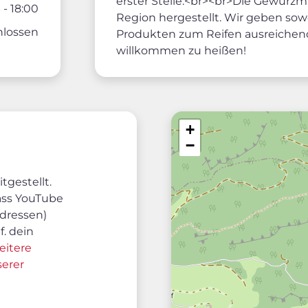
erster Stelle.<br><br>Die Gewürz
 - 18:00
Region hergestellt. Wir geben so
hlossen
Produkten zum Reifen ausreichend 
willkommen zu heißen!
+
−
tgestellt.
dass YouTube
dressen)
f. dein
eitere
serer