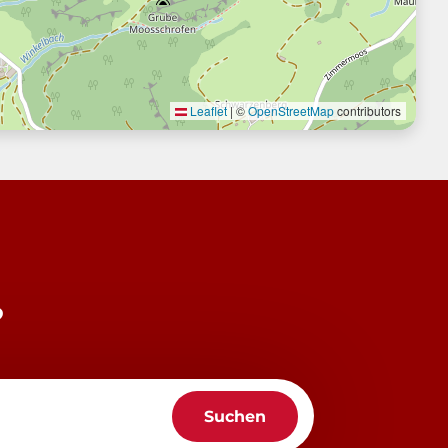
Leaflet
|
©
OpenStreetMap
contributors
?
Suchen