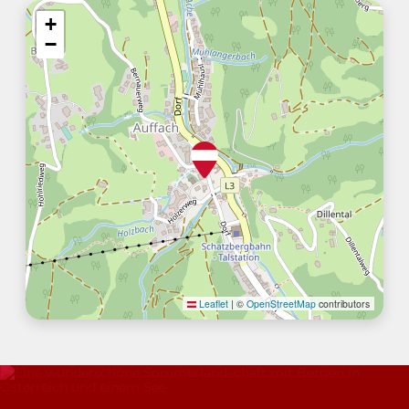
+
−
Leaflet
|
©
OpenStreetMap
contributors