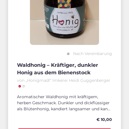
Nach Vereinbarung
Waldhonig – Kräftiger, dunkler
Honig aus dem Bienenstock
von „Honigmadl“ Imkerei Heidi Guggenberger
Aromatischer Waldhonig mit kräftigem,
herben Geschmack. Dunkler und dickflüssiger
als Blütenhonig, kandiert langsamer und kann
im Wasserbad verflüssigt werden.
€ 10,00
Vorrübergehend LEIDER AUSVERKAUFT!!