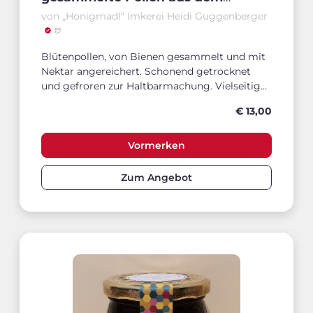
Bienenstock
von „Honigmadl“ Imkerei Heidi Guggenberger
Blütenpollen, von Bienen gesammelt und mit
Nektar angereichert. Schonend getrocknet
und gefroren zur Haltbarmachung. Vielseitig
genießbar.
€ 13,00
Vormerken
Zum Angebot