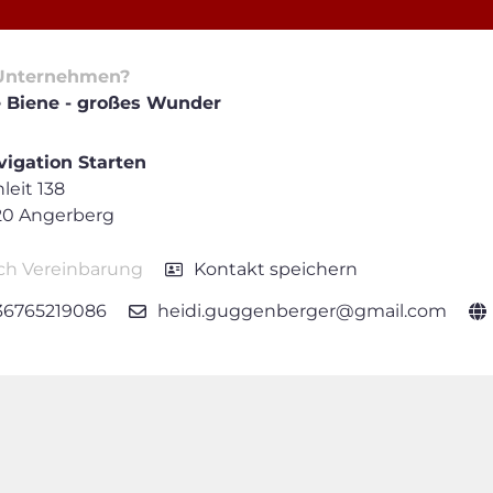
Unternehmen?
e Biene - großes Wunder
igation Starten
leit 138
20 Angerberg
ch Vereinbarung
Kontakt speichern
36765219086
heidi.guggenberger@gmail.com