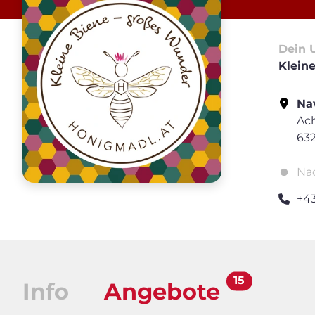
Dein 
Klein
Nav
Ach
63
Na
+4
15
Info
Angebote