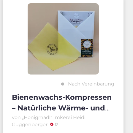
Nach Vereinbarung
Bienenwachs-Kompressen
– Natürliche Wärme- und
Kälteauflage
von „Honigmadl“ Imkerei Heidi
Guggenberger