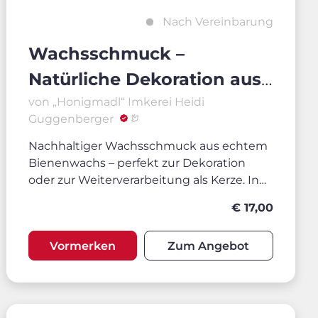
Nach Vereinbarung
Wachsschmuck –
Natürliche Dekoration aus
Bienenwachs
von „Honigmadl“ Imkerei Heidi
Guggenberger
Nachhaltiger Wachsschmuck aus echtem
Bienenwachs – perfekt zur Dekoration
oder zur Weiterverarbeitung als Kerze. In
verschiedenen Größen erhältlich.
€ 17,00
Vormerken
Zum Angebot