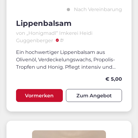
Nach Vereinbarung
Lippenbalsam
von „Honigmadl“ Imkerei Heidi
Guggenberger
Ein hochwertiger Lippenbalsam aus
Olivenöl, Verdeckelungswachs, Propolis-
Tropfen und Honig. Pflegt intensiv und
schützt die Lippen mit natürlichen
€ 5,00
Inhaltsstoffen.
Vormerken
Zum Angebot