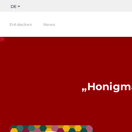
DE
Entdecken
News
„Honigma