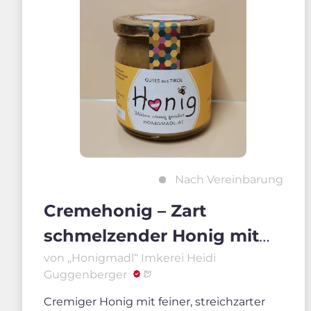
Nach Vereinbarung
Cremehonig – Zart
schmelzender Honig mit
feiner Konsistenz
von „Honigmadl“ Imkerei Heidi
Guggenberger
Cremiger Honig mit feiner, streichzarter