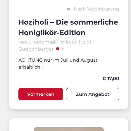
Nach Vereinbarung
Hoziholi – Die sommerliche
Honiglikör-Edition
von „Honigmadl“ Imkerei Heidi
Guggenberger
ACHTUNG nur im Juli und August
erhältlich!!
€ 17,00
Vormerken
Zum Angebot