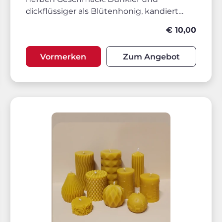
dickflüssiger als Blütenhonig, kandiert
langsamer und kann im Wasserbad
€ 10,00
verflüssigt werden. Vorrübergehend
LEIDER AUSVERKAUFT!!
Vormerken
Zum Angebot