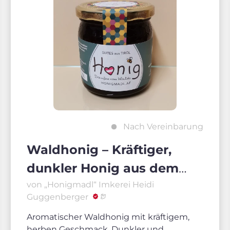
Nach Vereinbarung
Waldhonig – Kräftiger,
dunkler Honig aus dem
Bienenstock
von „Honigmadl“ Imkerei Heidi
Guggenberger
Aromatischer Waldhonig mit kräftigem,
herben Geschmack. Dunkler und