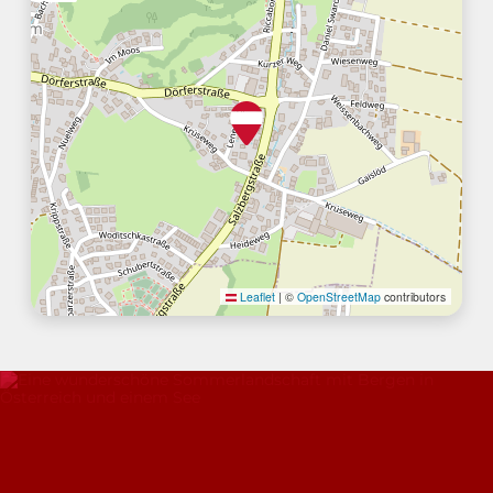
Leaflet
|
©
OpenStreetMap
contributors