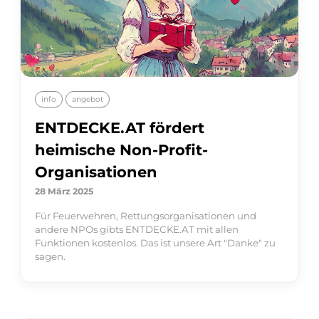
info
angebot
ENTDECKE.AT fördert
heimische Non-Profit-
Organisationen
28 März 2025
Für Feuerwehren, Rettungsorganisationen und
andere NPOs gibts ENTDECKE.AT mit allen
Funktionen kostenlos. Das ist unsere Art "Danke" zu
sagen.